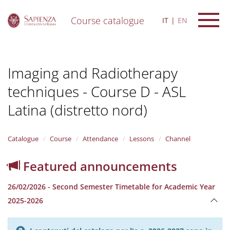
Course catalogue
IT
EN
S
k
i
Imaging and Radiotherapy
p
t
techniques - Course D - ASL
o
m
Latina (distretto nord)
a
i
n
Catalogue
Course
Attendance
Lessons
Channel
c
o
n
Featured announcements
t
e
26/02/2026 - Second Semester Timetable for Academic Year
n
2025-2026
t