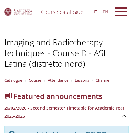
Course catalogue
IT
EN
S
k
i
Imaging and Radiotherapy
p
t
techniques - Course D - ASL
o
m
Latina (distretto nord)
a
i
n
Catalogue
Course
Attendance
Lessons
Channel
c
o
n
Featured announcements
t
e
26/02/2026 - Second Semester Timetable for Academic Year
n
2025-2026
t