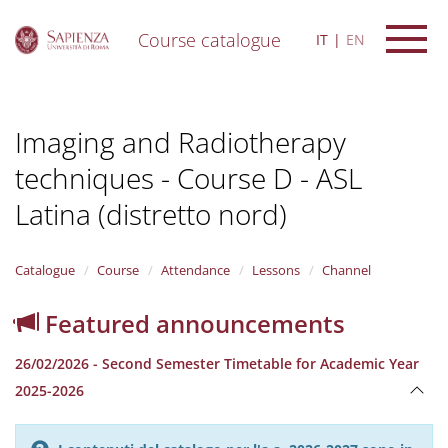
Course catalogue
IT
EN
S
k
i
Imaging and Radiotherapy
p
t
techniques - Course D - ASL
o
m
Latina (distretto nord)
a
i
n
Catalogue
Course
Attendance
Lessons
Channel
c
o
n
Featured announcements
t
e
26/02/2026 - Second Semester Timetable for Academic Year
n
2025-2026
t