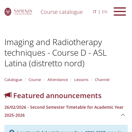
Course catalogue
IT
EN
S
k
i
Imaging and Radiotherapy
p
t
techniques - Course D - ASL
o
m
Latina (distretto nord)
a
i
n
Catalogue
Course
Attendance
Lessons
Channel
c
o
n
Featured announcements
t
e
26/02/2026 - Second Semester Timetable for Academic Year
n
2025-2026
t