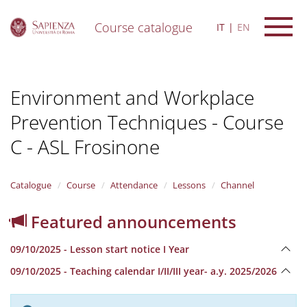
Course catalogue
IT
EN
S
k
i
Environment and Workplace
p
t
Prevention Techniques - Course
o
m
C - ASL Frosinone
a
i
n
Catalogue
Course
Attendance
Lessons
Channel
c
o
n
Featured announcements
t
e
09/10/2025 - Lesson start notice I Year
n
t
09/10/2025 - Teaching calendar I/II/III year- a.y. 2025/2026