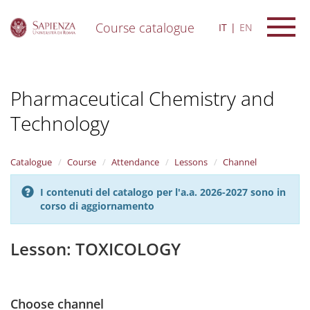
Course catalogue
IT
EN
S
k
i
Pharmaceutical Chemistry and
p
t
Technology
o
m
a
i
Catalogue
Course
Attendance
Lessons
Channel
n
c
I contenuti del catalogo per l'a.a. 2026-2027 sono in
o
corso di aggiornamento
n
t
Lesson: TOXICOLOGY
e
n
t
Choose channel