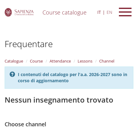
Course catalogue
IT
EN
S
k
i
Frequentare
p
t
o
m
Catalogue
Course
Attendance
Lessons
Channel
a
i
I contenuti del catalogo per l'a.a. 2026-2027 sono in
n
corso di aggiornamento
c
o
n
Nessun insegnamento trovato
t
e
n
t
Choose channel