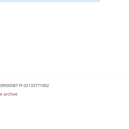
0209930587 PI 02133771002
e archive