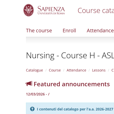
Course cat
S
k
i
The course
Enroll
Attendance
p
t
o
m
Nursing - Course H - AS
a
i
n
c
Catalogue
Course
Attendance
Lessons
C
o
n
Featured announcements
t
e
12/03/2026 - /
n
t
I contenuti del catalogo per l'a.a. 2026-20