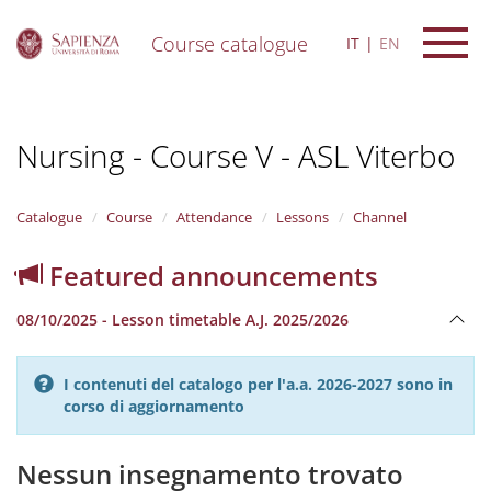
Course catalogue
IT
EN
S
k
i
Nursing - Course V - ASL Viterbo
p
t
o
m
Catalogue
Course
Attendance
Lessons
Channel
a
i
Featured announcements
n
c
08/10/2025 - Lesson timetable A.J. 2025/2026
o
n
t
I contenuti del catalogo per l'a.a. 2026-2027 sono in
e
corso di aggiornamento
n
t
Nessun insegnamento trovato