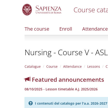
Course cat
S
k
i
The course
Enroll
Attendance
p
t
o
m
Nursing - Course V - ASL
a
i
n
c
Catalogue
Course
Attendance
Lessons
C
o
n
Featured announcements
t
e
08/10/2025 - Lesson timetable A.J. 2025/2026
n
t
I contenuti del catalogo per l'a.a. 2026-20