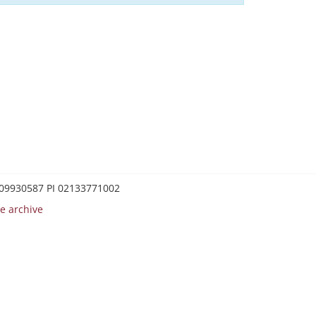
0209930587 PI 02133771002
e archive