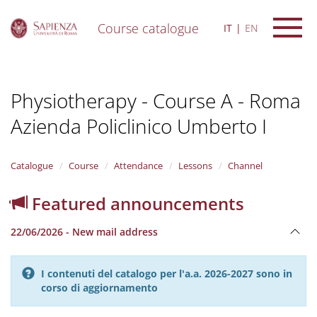
Course catalogue
IT
EN
S
k
i
Physiotherapy - Course A - Roma
p
t
Azienda Policlinico Umberto I
o
m
a
i
Catalogue
Course
Attendance
Lessons
Channel
n
c
Featured announcements
o
n
22/06/2026 - New mail address
t
e
n
I contenuti del catalogo per l'a.a. 2026-2027 sono in
t
corso di aggiornamento