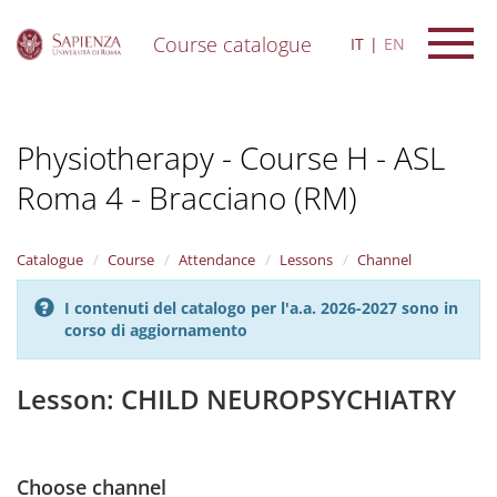
Course catalogue
IT
EN
S
k
i
Physiotherapy - Course H - ASL
p
t
Roma 4 - Bracciano (RM)
o
m
a
i
Catalogue
Course
Attendance
Lessons
Channel
n
c
I contenuti del catalogo per l'a.a. 2026-2027 sono in
o
corso di aggiornamento
n
t
Lesson: CHILD NEUROPSYCHIATRY
e
n
t
Choose channel