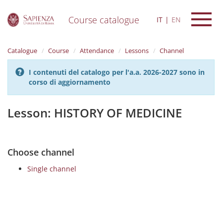
Course catalogue
IT
EN
S
k
Catalogue
Course
Attendance
Lessons
Channel
i
p
I contenuti del catalogo per l'a.a. 2026-2027 sono in
t
corso di aggiornamento
o
m
a
Lesson: HISTORY OF MEDICINE
i
n
c
o
Choose channel
n
t
Single channel
e
n
t