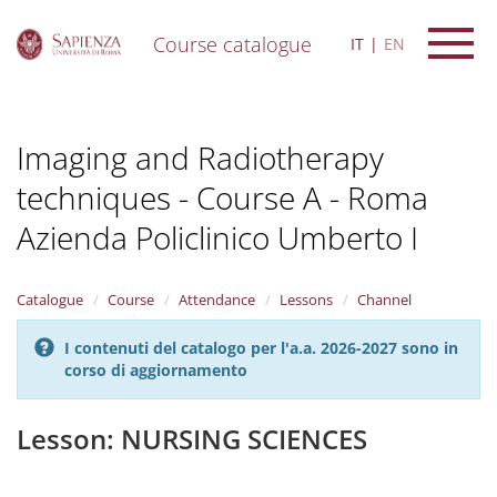
Course catalogue
IT
EN
S
k
i
Imaging and Radiotherapy
p
t
techniques - Course A - Roma
o
m
Azienda Policlinico Umberto I
a
i
n
Catalogue
Course
Attendance
Lessons
Channel
c
o
n
I contenuti del catalogo per l'a.a. 2026-2027 sono in
t
corso di aggiornamento
e
n
Lesson: NURSING SCIENCES
t