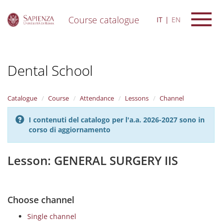
Course catalogue
IT
EN
S
k
i
Dental School
p
t
o
m
Catalogue
Course
Attendance
Lessons
Channel
a
i
I contenuti del catalogo per l'a.a. 2026-2027 sono in
n
corso di aggiornamento
c
o
n
Lesson: GENERAL SURGERY IIS
t
e
n
t
Choose channel
Single channel