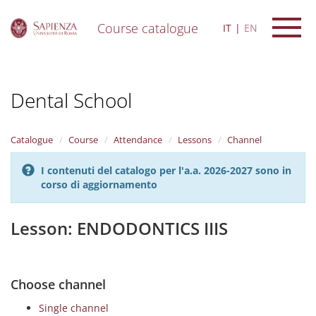
Course catalogue
IT
EN
S
k
i
Dental School
p
t
o
m
Catalogue
Course
Attendance
Lessons
Channel
a
i
I contenuti del catalogo per l'a.a. 2026-2027 sono in
n
corso di aggiornamento
c
o
n
Lesson: ENDODONTICS IIIS
t
e
n
t
Choose channel
Single channel