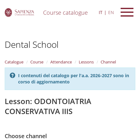
Course catalogue
IT
EN
S
k
i
Dental School
p
t
o
m
Catalogue
Course
Attendance
Lessons
Channel
a
i
I contenuti del catalogo per l'a.a. 2026-2027 sono in
n
corso di aggiornamento
c
o
n
Lesson: ODONTOIATRIA
t
CONSERVATIVA IIIS
e
n
t
Choose channel