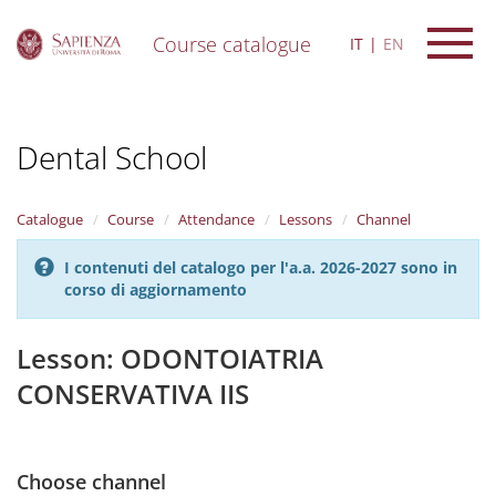
Course catalogue
IT
EN
S
k
i
Dental School
p
t
o
m
Catalogue
Course
Attendance
Lessons
Channel
a
i
I contenuti del catalogo per l'a.a. 2026-2027 sono in
n
corso di aggiornamento
c
o
n
Lesson: ODONTOIATRIA
t
CONSERVATIVA IIS
e
n
t
Choose channel