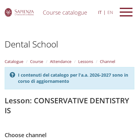
Course catalogue
IT
EN
S
k
i
Dental School
p
t
o
m
Catalogue
Course
Attendance
Lessons
Channel
a
i
I contenuti del catalogo per l'a.a. 2026-2027 sono in
n
corso di aggiornamento
c
o
n
Lesson: CONSERVATIVE DENTISTRY
t
IS
e
n
t
Choose channel