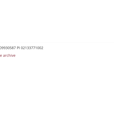
0209930587 PI 02133771002
e archive