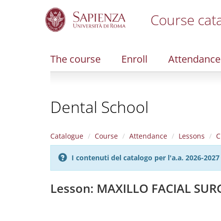
Course cat
S
k
i
The course
Enroll
Attendance
p
t
o
m
Dental School
a
i
n
c
Catalogue
Course
Attendance
Lessons
C
o
n
I contenuti del catalogo per l'a.a. 2026-20
t
e
n
Lesson: MAXILLO FACIAL SURG
t