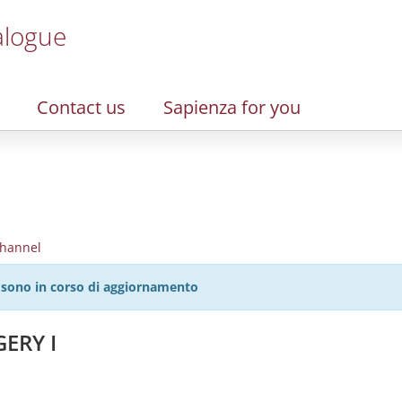
alogue
Contact us
Sapienza for you
hannel
27 sono in corso di aggiornamento
ERY I