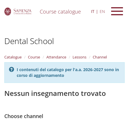
Course catalogue
IT
EN
S
k
i
Dental School
p
t
o
m
Catalogue
Course
Attendance
Lessons
Channel
a
i
I contenuti del catalogo per l'a.a. 2026-2027 sono in
n
corso di aggiornamento
c
o
n
Nessun insegnamento trovato
t
e
n
t
Choose channel