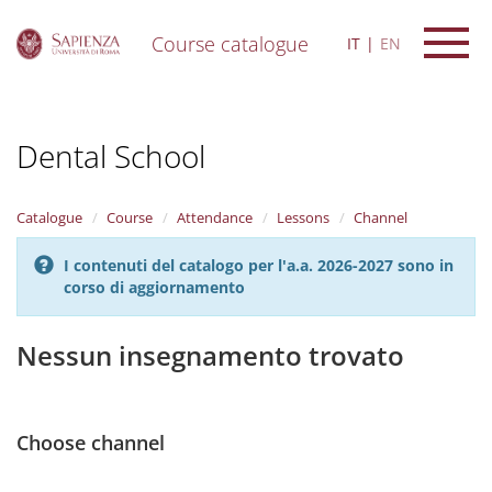
Course catalogue
IT
EN
S
k
i
Dental School
p
t
o
m
Catalogue
Course
Attendance
Lessons
Channel
a
i
I contenuti del catalogo per l'a.a. 2026-2027 sono in
n
corso di aggiornamento
c
o
n
Nessun insegnamento trovato
t
e
n
t
Choose channel