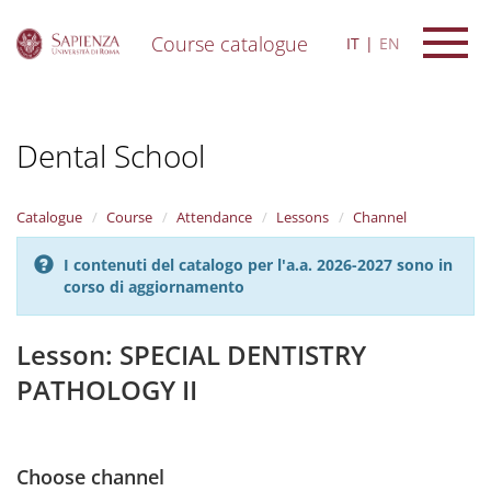
Course catalogue
IT
EN
S
k
i
Dental School
p
t
o
m
Catalogue
Course
Attendance
Lessons
Channel
a
i
I contenuti del catalogo per l'a.a. 2026-2027 sono in
n
corso di aggiornamento
c
o
n
Lesson: SPECIAL DENTISTRY
t
PATHOLOGY II
e
n
t
Choose channel