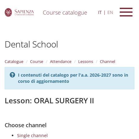
Course catalogue
IT
EN
S
k
i
Dental School
p
t
o
m
Catalogue
Course
Attendance
Lessons
Channel
a
i
I contenuti del catalogo per l'a.a. 2026-2027 sono in
n
corso di aggiornamento
c
o
n
Lesson: ORAL SURGERY II
t
e
n
t
Choose channel
Single channel