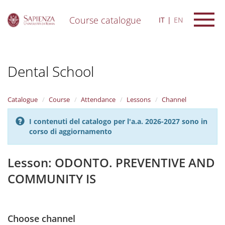
Course catalogue
IT
EN
S
k
i
Dental School
p
t
o
m
Catalogue
Course
Attendance
Lessons
Channel
a
i
I contenuti del catalogo per l'a.a. 2026-2027 sono in
n
corso di aggiornamento
c
o
n
Lesson: ODONTO. PREVENTIVE AND
t
COMMUNITY IS
e
n
t
Choose channel