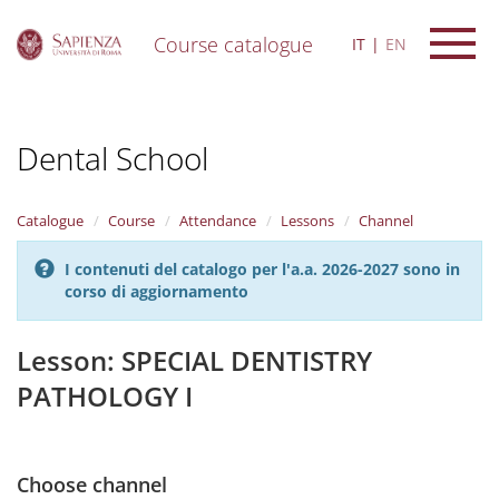
Course catalogue
IT
EN
S
k
i
Dental School
p
t
o
m
Catalogue
Course
Attendance
Lessons
Channel
a
i
I contenuti del catalogo per l'a.a. 2026-2027 sono in
n
corso di aggiornamento
c
o
n
Lesson: SPECIAL DENTISTRY
t
PATHOLOGY I
e
n
t
Choose channel