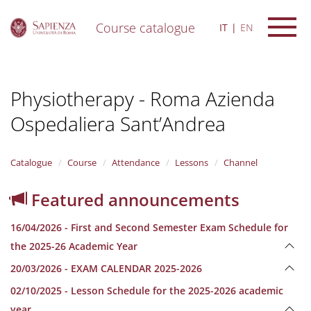
Course catalogue
IT
EN
S
k
i
Physiotherapy - Roma Azienda
p
t
Ospedaliera Sant’Andrea
o
m
a
i
Catalogue
Course
Attendance
Lessons
Channel
n
c
Featured announcements
o
n
16/04/2026 - First and Second Semester Exam Schedule for
t
e
the 2025-26 Academic Year
n
20/03/2026 - EXAM CALENDAR 2025-2026
t
02/10/2025 - Lesson Schedule for the 2025-2026 academic
year