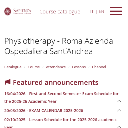
Course catalogue
IT
EN
S
k
i
Physiotherapy - Roma Azienda
p
t
Ospedaliera Sant’Andrea
o
m
a
i
Catalogue
Course
Attendance
Lessons
Channel
n
c
Featured announcements
o
n
16/04/2026 - First and Second Semester Exam Schedule for
t
e
the 2025-26 Academic Year
n
20/03/2026 - EXAM CALENDAR 2025-2026
t
02/10/2025 - Lesson Schedule for the 2025-2026 academic
year