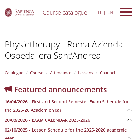
Course catalogue
IT
EN
S
k
i
Physiotherapy - Roma Azienda
p
t
Ospedaliera Sant’Andrea
o
m
a
i
Catalogue
Course
Attendance
Lessons
Channel
n
c
Featured announcements
o
n
16/04/2026 - First and Second Semester Exam Schedule for
t
e
the 2025-26 Academic Year
n
20/03/2026 - EXAM CALENDAR 2025-2026
t
02/10/2025 - Lesson Schedule for the 2025-2026 academic
year