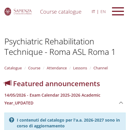
Course catalogue
IT
EN
S
k
i
Psychiatric Rehabilitation
p
t
Technique - Roma ASL Roma 1
o
m
a
i
Catalogue
Course
Attendance
Lessons
Channel
n
c
Featured announcements
o
n
14/05/2026 - Exam Calendar 2025-2026 Academic
t
e
Year_UPDATED
n
t
I contenuti del catalogo per l'a.a. 2026-2027 sono in
corso di aggiornamento