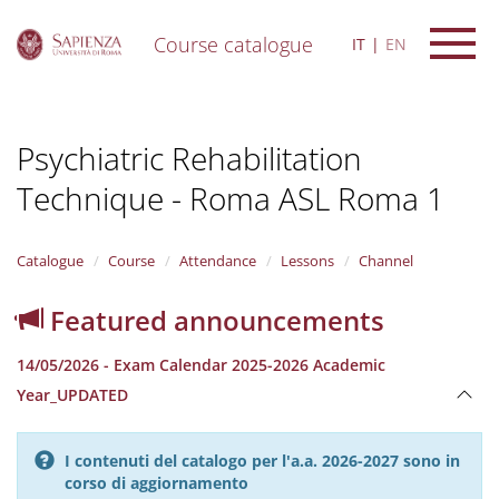
Course catalogue
IT
EN
S
k
i
Psychiatric Rehabilitation
p
t
Technique - Roma ASL Roma 1
o
m
a
i
Catalogue
Course
Attendance
Lessons
Channel
n
c
Featured announcements
o
n
14/05/2026 - Exam Calendar 2025-2026 Academic
t
e
Year_UPDATED
n
t
I contenuti del catalogo per l'a.a. 2026-2027 sono in
corso di aggiornamento