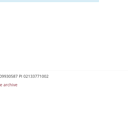
0209930587 PI 02133771002
e archive