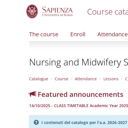
Course cat
S
k
i
The course
Enroll
Attendance
p
t
o
m
Nursing and Midwifery 
a
i
n
c
Catalogue
Course
Attendance
Lessons
C
o
n
Featured announcements
t
e
14/10/2025 - CLASS TIMETABLE Academic Year 202
n
t
I contenuti del catalogo per l'a.a. 2026-20