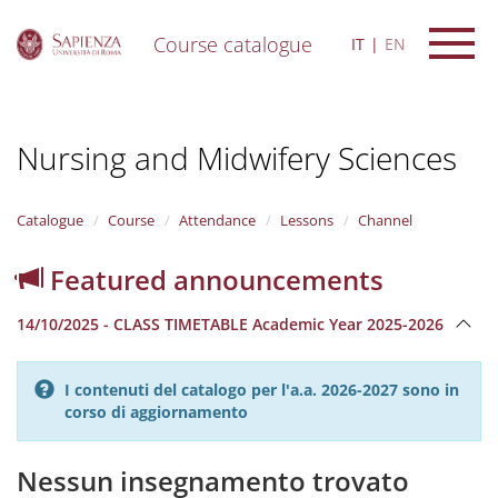
Course catalogue
IT
EN
S
k
i
Nursing and Midwifery Sciences
p
t
o
m
Catalogue
Course
Attendance
Lessons
Channel
a
i
Featured announcements
n
c
14/10/2025 - CLASS TIMETABLE Academic Year 2025-2026
o
n
t
I contenuti del catalogo per l'a.a. 2026-2027 sono in
e
corso di aggiornamento
n
t
Nessun insegnamento trovato