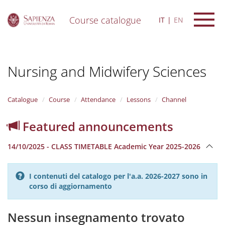
Course catalogue
IT
EN
S
k
i
Nursing and Midwifery Sciences
p
t
o
m
Catalogue
Course
Attendance
Lessons
Channel
a
i
Featured announcements
n
c
14/10/2025 - CLASS TIMETABLE Academic Year 2025-2026
o
n
t
I contenuti del catalogo per l'a.a. 2026-2027 sono in
e
corso di aggiornamento
n
t
Nessun insegnamento trovato