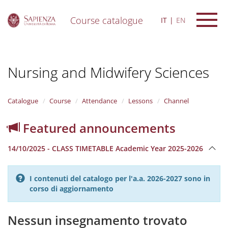
Course catalogue
IT
EN
S
k
i
Nursing and Midwifery Sciences
p
t
o
m
Catalogue
Course
Attendance
Lessons
Channel
a
i
Featured announcements
n
c
14/10/2025 - CLASS TIMETABLE Academic Year 2025-2026
o
n
t
I contenuti del catalogo per l'a.a. 2026-2027 sono in
e
corso di aggiornamento
n
t
Nessun insegnamento trovato