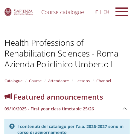
Course catalogue
IT
EN
S
k
i
Health Professions of
p
t
Rehabilitation Sciences - Roma
o
m
Azienda Policlinico Umberto I
a
i
n
Catalogue
Course
Attendance
Lessons
Channel
c
o
n
Featured announcements
t
e
09/10/2025 - First year class timetable 25/26
n
t
I contenuti del catalogo per l'a.a. 2026-2027 sono in
corso di aggiornamento