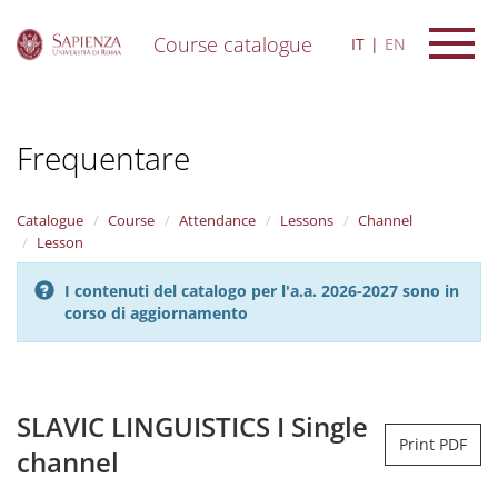
Course catalogue
IT
EN
S
k
i
Frequentare
p
t
o
m
Catalogue
Course
Attendance
Lessons
Channel
a
Lesson
i
n
I contenuti del catalogo per l'a.a. 2026-2027 sono in
c
corso di aggiornamento
o
n
t
e
n
SLAVIC LINGUISTICS I Single
t
Print PDF
channel