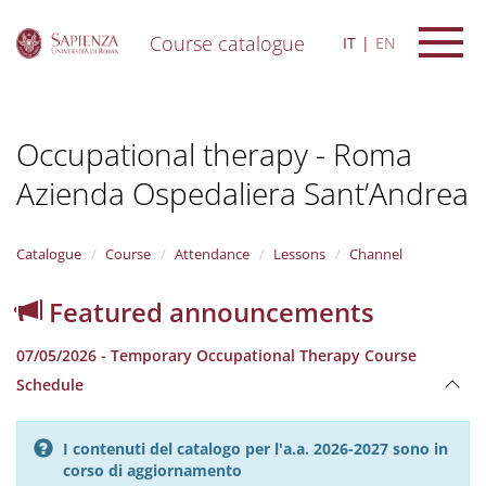
Course catalogue
IT
EN
S
k
i
Occupational therapy - Roma
p
t
Azienda Ospedaliera Sant’Andrea
o
m
a
i
Catalogue
Course
Attendance
Lessons
Channel
n
c
Featured announcements
o
n
07/05/2026 - Temporary Occupational Therapy Course
t
e
Schedule
n
t
I contenuti del catalogo per l'a.a. 2026-2027 sono in
corso di aggiornamento