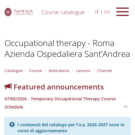
Course catalogue
IT
EN
S
k
i
Occupational therapy - Roma
p
t
Azienda Ospedaliera Sant’Andrea
o
m
a
i
Catalogue
Course
Attendance
Lessons
Channel
n
c
Featured announcements
o
n
07/05/2026 - Temporary Occupational Therapy Course
t
e
Schedule
n
t
I contenuti del catalogo per l'a.a. 2026-2027 sono in
corso di aggiornamento