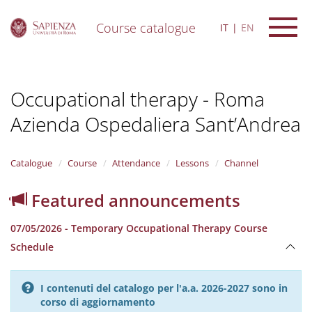
Course catalogue
IT
EN
S
k
i
Occupational therapy - Roma
p
t
Azienda Ospedaliera Sant’Andrea
o
m
a
i
Catalogue
Course
Attendance
Lessons
Channel
n
c
Featured announcements
o
n
07/05/2026 - Temporary Occupational Therapy Course
t
e
Schedule
n
t
I contenuti del catalogo per l'a.a. 2026-2027 sono in
corso di aggiornamento