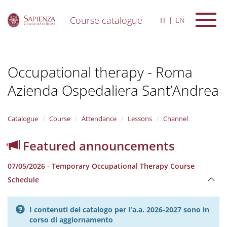
Course catalogue
IT
EN
S
k
i
Occupational therapy - Roma
p
t
Azienda Ospedaliera Sant’Andrea
o
m
a
i
Catalogue
Course
Attendance
Lessons
Channel
n
c
Featured announcements
o
n
07/05/2026 - Temporary Occupational Therapy Course
t
e
Schedule
n
t
I contenuti del catalogo per l'a.a. 2026-2027 sono in
corso di aggiornamento