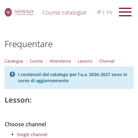
Course catalogue
IT
EN
S
k
i
Frequentare
p
t
o
m
Catalogue
Course
Attendance
Lessons
Channel
a
i
I contenuti del catalogo per l'a.a. 2026-2027 sono in
n
corso di aggiornamento
c
o
n
Lesson:
t
e
n
t
Choose channel
Single channel