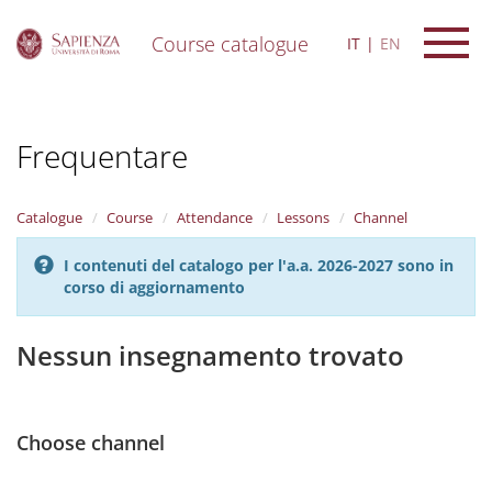
Course catalogue
IT
EN
S
k
i
Frequentare
p
t
o
m
Catalogue
Course
Attendance
Lessons
Channel
a
i
I contenuti del catalogo per l'a.a. 2026-2027 sono in
n
corso di aggiornamento
c
o
n
Nessun insegnamento trovato
t
e
n
t
Choose channel