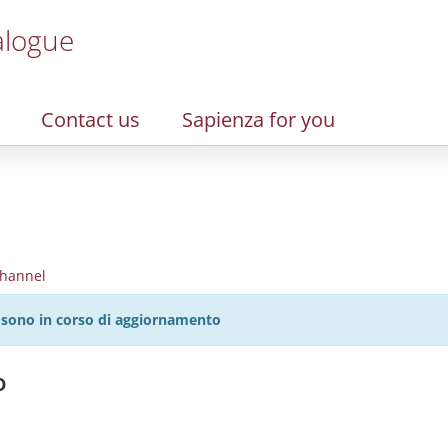
alogue
Contact us
Sapienza for you
hannel
27 sono in corso di aggiornamento
o