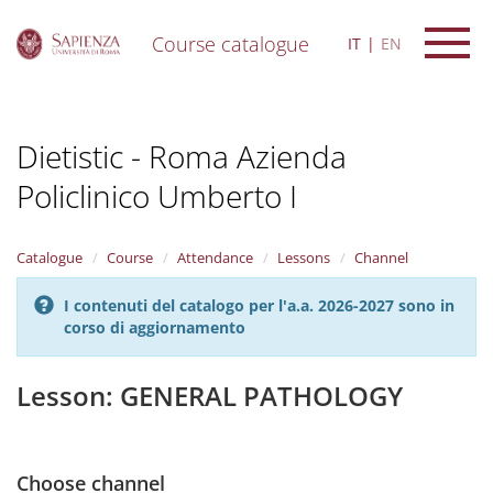
Course catalogue
IT
EN
S
k
i
Dietistic - Roma Azienda
p
t
Policlinico Umberto I
o
m
a
i
Catalogue
Course
Attendance
Lessons
Channel
n
c
I contenuti del catalogo per l'a.a. 2026-2027 sono in
o
corso di aggiornamento
n
t
Lesson: GENERAL PATHOLOGY
e
n
t
Choose channel