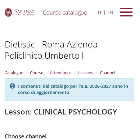
Course catalogue
IT
EN
S
k
i
Dietistic - Roma Azienda
p
t
Policlinico Umberto I
o
m
a
i
Catalogue
Course
Attendance
Lessons
Channel
n
c
I contenuti del catalogo per l'a.a. 2026-2027 sono in
o
corso di aggiornamento
n
t
Lesson: CLINICAL PSYCHOLOGY
e
n
t
Choose channel