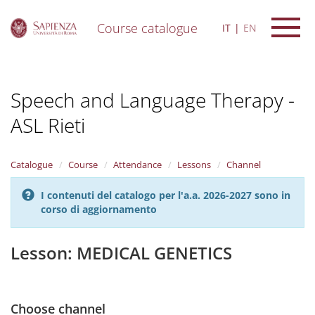
Course catalogue
IT
EN
S
k
i
Speech and Language Therapy -
p
t
ASL Rieti
o
m
a
i
Catalogue
Course
Attendance
Lessons
Channel
n
c
I contenuti del catalogo per l'a.a. 2026-2027 sono in
o
corso di aggiornamento
n
t
Lesson: MEDICAL GENETICS
e
n
t
Choose channel