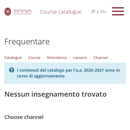
Course catalogue
IT
EN
S
k
i
Frequentare
p
t
o
m
Catalogue
Course
Attendance
Lessons
Channel
a
i
I contenuti del catalogo per l'a.a. 2026-2027 sono in
n
corso di aggiornamento
c
o
n
Nessun insegnamento trovato
t
e
n
t
Choose channel