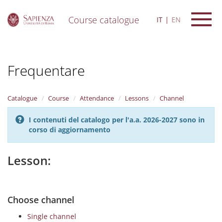
Course catalogue
IT
EN
S
k
i
Frequentare
p
t
o
m
Catalogue
Course
Attendance
Lessons
Channel
a
i
I contenuti del catalogo per l'a.a. 2026-2027 sono in
n
corso di aggiornamento
c
o
n
Lesson:
t
e
n
t
Choose channel
Single channel