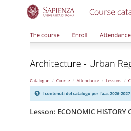
Course cat
S
k
i
The course
Enroll
Attendance
p
t
o
m
Architecture - Urban Re
a
i
n
c
Catalogue
Course
Attendance
Lessons
C
o
n
I contenuti del catalogo per l'a.a. 2026-20
t
e
n
Lesson: ECONOMIC HISTORY O
t