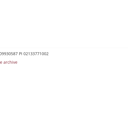
0209930587 PI 02133771002
e archive